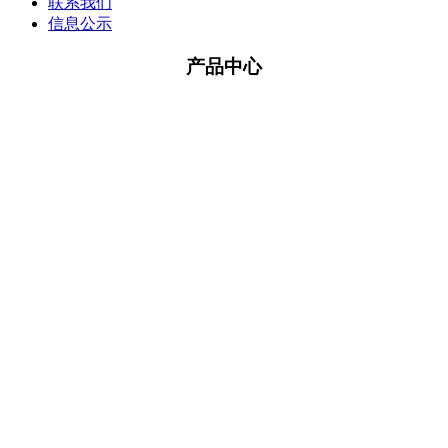
联系我们
信息公示
产品中心