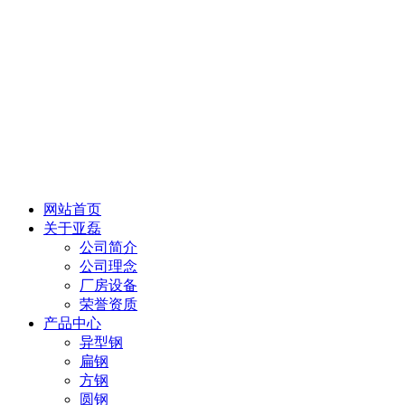
网站首页
关于亚磊
公司简介
公司理念
厂房设备
荣誉资质
产品中心
异型钢
扁钢
方钢
圆钢