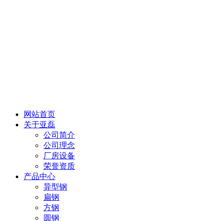
网站首页
关于亚磊
公司简介
公司理念
厂房设备
荣誉资质
产品中心
异型钢
扁钢
方钢
圆钢