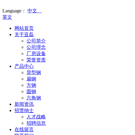
Language：
中文
英文
网站首页
关于亚磊
公司简介
公司理念
厂房设备
荣誉资质
产品中心
异型钢
扁钢
方钢
圆钢
六角钢
新闻资讯
招贤纳士
人才战略
招聘信息
在线留言