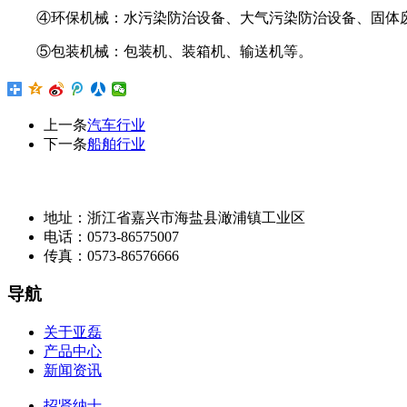
④环保机械：水污染防治设备、大气污染防治设备、固体
⑤包装机械：包装机、装箱机、输送机等。
上一条
汽车行业
下一条
船舶行业
地址：浙江省嘉兴市海盐县澉浦镇工业区
电话：0573-86575007
传真：0573-86576666
导航
关于亚磊
产品中心
新闻资讯
招贤纳士