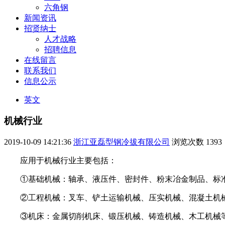
六角钢
新闻资讯
招贤纳士
人才战略
招聘信息
在线留言
联系我们
信息公示
英文
机械行业
2019-10-09 14:21:36
浙江亚磊型钢冷拔有限公司
浏览次数
1393
应用于机械行业主要包括：
①基础机械：轴承、液压件、密封件、粉末冶金制品、标
②工程机械：叉车、铲土运输机械、压实机械、混凝土机
③机床：金属切削机床、锻压机械、铸造机械、木工机械